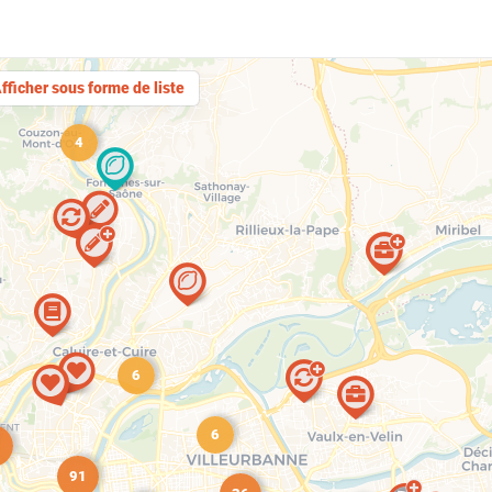
fficher sous forme de liste
4
6
6
5
91