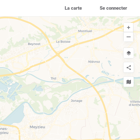
La carte
Se connecter
+
−